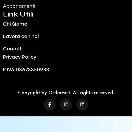
Abbonamenti
Link Utili
Chi Siamo
Lavora con noi
Contatti
Privacy Policy
P.IVA 03673350983
Copyright by OrderFast. All rights reserved.
F
I
L
a
n
i
c
s
n
e
t
k
b
a
e
o
g
d
o
r
i
k
a
n